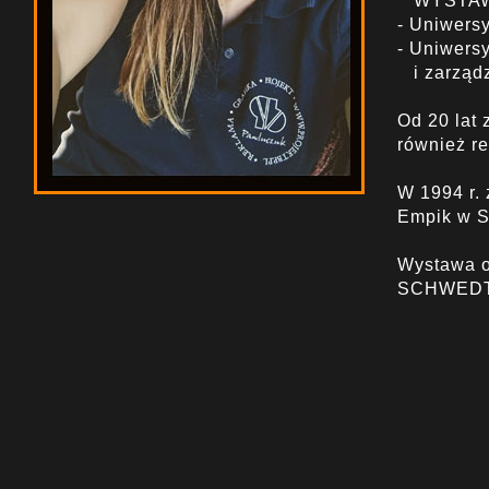
WYSTAW
- Uniwers
- Uniwersy
i zarządz
Od 20 lat 
również re
W 1994 r. 
Empik w S
Wystawa o
SCHWEDT /