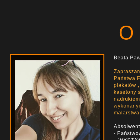
O
Beata Paw
Zapraszam
Państwa Fi
plakatów ,
kasetony ś
nadrukiem
wykonanych
malarstwa
Absolwent
- Państwo