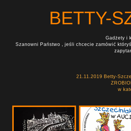
BETTY-S
Gadżety i 
Szanowni Państwo , jeśli chcecie zamówić któryś
zapyta
21.11.2019 Betty-Szcz
ZROBIO
w kat